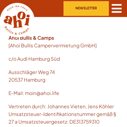
Skip
NEWSLETTER
to
content
Ahoi Bullis & Camps
[Ahoi Bullis Campervermietung GmbH]
c/o Audi Hamburg Süd
Ausschläger Weg 74
20537 Hamburg
E-Mail: moin@ahoi.life
Vertreten durch: Johannes Vieten, Jens Köhler
Umsatzsteuer-Identifikationsnummer gemäß §
27 a Umsatzsteuergesetz: DE313759310